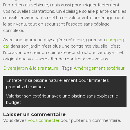
l’entretien du véhicule, mais aussi pour irriguer facilement
vos nouvelles plantations. Un éclairage solaire planté dans les
massifs environnants mettra en valeur votre aménagement
le soir venu, tout en sécurisant l’espace sans câblage
complexe.
Avec une approche paysagère réfléchie, garer son
camping-
car
dans son jardin n’est plus une contrainte visuelle : c’est
l’occasion de créer un coin extérieur structuré, verdoyant et
original que vous serez fier de montrer à vos voisins.
Divers jardin & loisirs nature
| Tags:
Aménagement extérieur
Navigation
Entretenir sa piscine naturellement pour limiter les
de
produits chimiques
l’article
Valoriser son extérieur avec une piscine sans exploser le
budget
Laisser un commentaire
Vous devez
vous connecter
pour publier un commentaire.