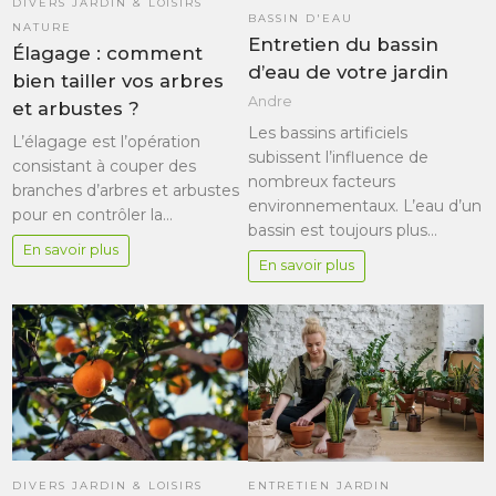
DIVERS JARDIN & LOISIRS
BASSIN D'EAU
NATURE
Entretien du bassin
Élagage : comment
d’eau de votre jardin
bien tailler vos arbres
Andre
et arbustes ?
Les bassins artificiels
L’élagage est l’opération
subissent l’influence de
consistant à couper des
nombreux facteurs
branches d’arbres et arbustes
environnementaux. L’eau d’un
pour en contrôler la…
bassin est toujours plus…
En savoir plus
En savoir plus
DIVERS JARDIN & LOISIRS
ENTRETIEN JARDIN