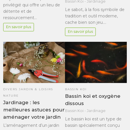
Bassin Koi - Jardinage
privilégié qui offre un lieu de
Le sabot, à la fois symbole de
détente et de
tradition et outil moderne,
ressourcement…
cache bien son jeu.…
En savoir plus
En savoir plus
DIVERS JARDIN & LOISIRS
BASSIN KOI
Bassin koi et oxygène
NATURE
Jardinage : les
dissous
meilleures astuces pour
Bassin Koi - Jardinage
aménager votre jardin
Le bassin koi est un type de
bassin spécialement conçu
L’aménagement d’un jardin