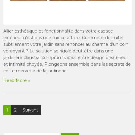
Allier esthétique et fonctionnalité dans votre espace
extérieur n’est pas une mince affaire. Comment délimiter
subtilement votre jardin sans renoncer au charme d’un coin
verdoyant ? La solution se rigole peut-être dans une
jardinière claustra, compromis idéal entre design d’extérieur
et intimité choyée. Plongeons ensemble dans les secrets de
cette merveille de la jardinerie.
Read More »
Pagination
1
2
Suivant
des
publications