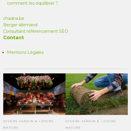
comment les équilibrer ?
chadna.be
Berger allemand
Consultant référencement SEO
Contact
Mentions Légales
DIVERS JARDIN & LOISIRS
DIVERS JARDIN & LOISIRS
NATURE
NATURE