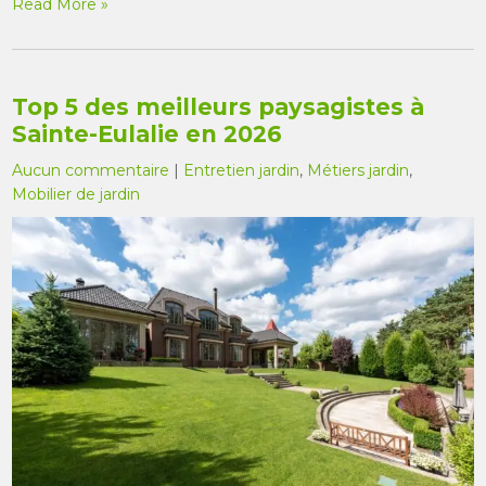
Read More »
Top 5 des meilleurs paysagistes à
Sainte-Eulalie en 2026
Aucun commentaire
|
Entretien jardin
,
Métiers jardin
,
Mobilier de jardin