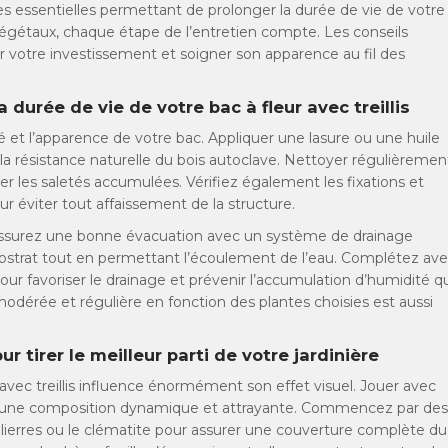
es essentielles permettant de prolonger la durée de vie de votre
s végétaux, chaque étape de l’entretien compte. Les conseils
er votre investissement et soigner son apparence au fil des
 durée de vie de votre bac à fleur avec treillis
ité et l’apparence de votre bac. Appliquer une lasure ou une huile
t la résistance naturelle du bois autoclave. Nettoyer régulièremen
r les saletés accumulées. Vérifiez également les fixations et
ur éviter tout affaissement de la structure.
, assurez une bonne évacuation avec un système de drainage
e substrat tout en permettant l’écoulement de l’eau. Complétez av
pour favoriser le drainage et prévenir l’accumulation d’humidité q
dérée et régulière en fonction des plantes choisies est aussi
 tirer le meilleur parti de votre jardinière
vec treillis influence énormément son effet visuel. Jouer avec
éer une composition dynamique et attrayante. Commencez par des
lierres ou le clématite pour assurer une couverture complète du