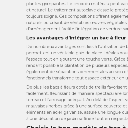
plantes grimpantes. Le choix du matériau peut varie
et naturel. Le traitement autoclave classe le protè
toujours soigné. Ces compositions offrent égalemen
naturels ou créant de véritables œuvres végétales 
d’aménagement facilite l’intégration de verdure sa
Les avantages d’intégrer un bac à fleur 
De nombreux avantages sont liés à l’utilisation de b
permettent un véritable gain de place. Idéales pour
l’espace tout en ajoutant une touche verte. Grâce à l
rendant possible la plantation de plusieurs espèces.
également de séparations ornementales au sein d’un 
fonctionnels transforme tout espace extérieur en un
De plus, les bacs à fleurs dotés de treillis favorise
facilement, fleurissant de manière spectaculaire l
terreau et l’arrosage adéquat. Au-delà de l’aspect vi
mauvaises herbes grâce à une surface couverte et 
éléments en acier galvanisé, assure une longue duré
à une décoration de jardin raffinée tout en respect