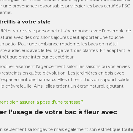
 une provenance responsable, privilégier les bacs certifiés FSC
ntiel.
reillis à votre style
 refléter votre style personnel et s’harmoniser avec l’ensemble de
aturel avec des croisillons ajourés peut apporter une touche
u un patio. Pour une ambiance moderne, les bacs en métal
te audacieux avec le feuillage vert des plantes. En adaptant le
hétique entre intérieur et extérieur.
odifier aisément l’agencement selon les saisons ou vos envies.
restreints en quête d’évolution. Les jardinières en bois avec
 l’espacement des barreaux. Elles offrent thus un support solide
e chèvrefeuille. Ainsi, elles créent un écran naturel, ajoutant
t bien assurer la pose d’une terrasse ?
r l’usage de votre bac à fleur avec
e non seulement sa longévité mais également son esthétique tout