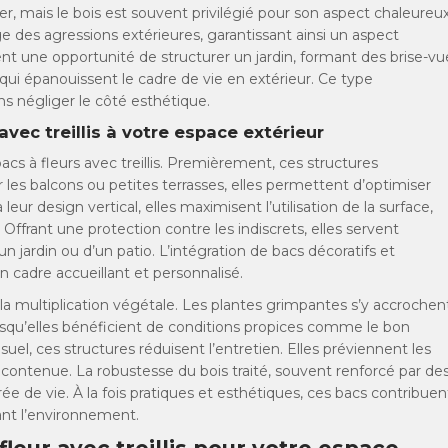
r, mais le bois est souvent privilégié pour son aspect chaleureu
ge des agressions extérieures, garantissant ainsi un aspect
t une opportunité de structurer un jardin, formant des brise-vu
qui épanouissent le cadre de vie en extérieur. Ce type
ns négliger le côté esthétique.
avec treillis à votre espace extérieur
acs à fleurs avec treillis. Premièrement, ces structures
 les balcons ou petites terrasses, elles permettent d’optimiser
eur design vertical, elles maximisent l’utilisation de la surface,
 Offrant une protection contre les indiscrets, elles servent
jardin ou d’un patio. L’intégration de bacs décoratifs et
 cadre accueillant et personnalisé.
nt la multiplication végétale. Les plantes grimpantes s’y accrochen
orsqu’elles bénéficient de conditions propices comme le bon
suel, ces structures réduisent l’entretien. Elles préviennent les
contenue. La robustesse du bois traité, souvent renforcé par de
e de vie. À la fois pratiques et esthétiques, ces bacs contribuen
ant l’environnement.