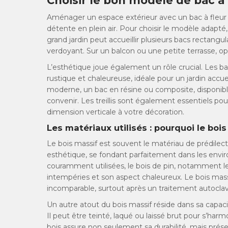
Choisir le bon modèle de bac à f
Aménager un espace extérieur avec un bac à fleur av
détente en plein air. Pour choisir le modèle adap
grand jardin peut accueillir plusieurs bacs rectangul
verdoyant. Sur un balcon ou une petite terrasse, o
L’esthétique joue également un rôle crucial. Les ba
rustique et chaleureuse, idéale pour un jardin accu
moderne, un bac en résine ou composite, disponible
convenir. Les treillis sont également essentiels pou
dimension verticale à votre décoration.
Les matériaux utilisés : pourquoi le bois
Le bois massif est souvent le matériau de prédilection
esthétique, se fondant parfaitement dans les envir
couramment utilisées, le bois de pin, notamment le 
intempéries et son aspect chaleureux. Le bois massi
incomparable, surtout après un traitement autoclave
Un autre atout du bois massif réside dans sa capaci
Il peut être teinté, laqué ou laissé brut pour s’harm
bois assure non seulement sa durabilité, mais prés