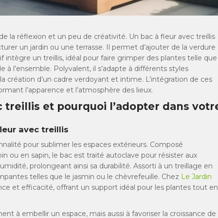
 réflexion et un peu de créativité. Un bac à fleur avec treillis
turer un jardin ou une terrasse. Il permet d’ajouter de la verdure
 intègre un treillis, idéal pour faire grimper des plantes telle que
le à l’ensemble. Polyvalent, il s’adapte à différents styles
a création d’un cadre verdoyant et intime. L’intégration de ces
ormant l’apparence et l’atmosphère des lieux.
 treillis et pourquoi l’adopter dans votr
eur avec treillis
ionnalité pour sublimer les espaces extérieurs. Composé
 ou en sapin, le bac est traité autoclave pour résister aux
midité, prolongeant ainsi sa durabilité. Assorti à un treillage en
pantes telles que le jasmin ou le chèvrefeuille. Chez
Le Jardin
ce et efficacité, offrant un support idéal pour les plantes tout en
ment à embellir un espace, mais aussi à favoriser la croissance de