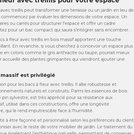
leur avec treillis pour votre espace
ec treillis peut transformer une terrasse ou un jardin en lieu de
té, commencez par évaluer les dimensions de votre espace. Un
aires ou carrés pour structurer l’espace et offrir un cadre
ptez pour un bac compact qui saura s’intégrer sans encombrer.
cs à fleur avec treillis en bois massif apportent une touche
eillant. En revanche, si vous cherchez à concevoir un espace plus
 en coloris comme le gris anthracite ou taupe, pourrait mieux
r accueillir des plantes grimpantes qui viendront ajouter une
 massif est privilégié
 pour les bacs à fleur avec treillis. Il allie robustesse et
onnements naturels et construits. Parmi les essences de bois
pin sylvestre, est très apprécié pour sa résistance aux
f, utilisé dans ces constructions, offre une longévité
, qui le rend imputrescible face à l’humidité.
té à être façonné et personnalisé selon les préférences du client
oniser avec le reste de votre mobilier de jardin. Le traitement du
erve également l’esthétique naturelle, permettant de conserver