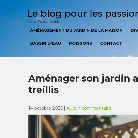
Skip
to
Le blog pour les passi
content
https://bassinkoi.fr
AMÉNAGEMENT DU JARDIN DE LA MAISON
DI
BASSIN D’EAU
POISSONS
CONTACT
Aménager son jardin a
treillis
14 octobre 2025
|
Aucun commentaire