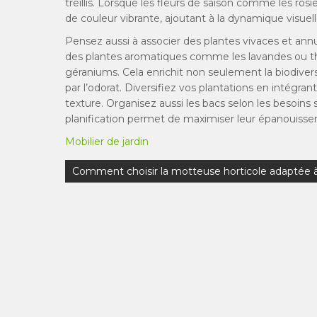
treillis. Lorsque les fleurs de saison comme les ros
de couleur vibrante, ajoutant à la dynamique visuell
Pensez aussi à associer des plantes vivaces et ann
des plantes aromatiques comme les lavandes ou th
géraniums. Cela enrichit non seulement la biodiversi
par l’odorat. Diversifiez vos plantations en intégr
texture. Organisez aussi les bacs selon les besoins 
planification permet de maximiser leur épanouiss
Mobilier de jardin
Navigation
Comment choisir la motteuse horticole adaptée à 
de
l’article