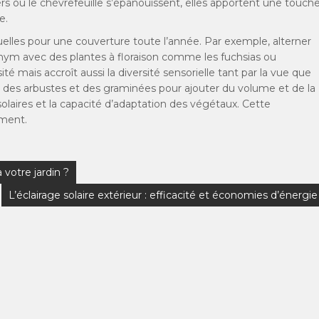
iers ou le chèvrefeuille s’épanouissent, elles apportent une touch
e.
uelles pour une couverture toute l’année. Par exemple, alterner
ym avec des plantes à floraison comme les fuchsias ou
té mais accroît aussi la diversité sensorielle tant par la vue que
ant des arbustes et des graminées pour ajouter du volume et de la
solaires et la capacité d’adaptation des végétaux. Cette
ement.
votre jardin ?
L’éclairage solaire extérieur : efficacité et économies d’énergie