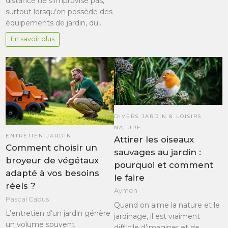
distance ne s’improvise pas,
surtout lorsqu’on possède des
équipements de jardin, du…
En savoir plus
DIVERS JARDIN & LOISIRS
NATURE
ENTRETIEN JARDIN
Attirer les oiseaux
Comment choisir un
sauvages au jardin :
broyeur de végétaux
pourquoi et comment
adapté à vos besoins
le faire
réels ?
Aymen
Pascal Cabus
Quand on aime la nature et le
L’entretien d’un jardin génère
jardinage, il est vraiment
un volume souvent
difficile d’imaginer et de…