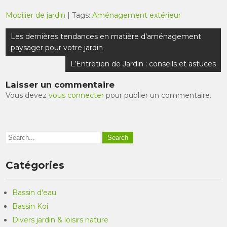
Mobilier de jardin
| Tags:
Aménagement extérieur
Navigation
Les dernières tendances en matière d’aménagement
de
paysager pour votre jardin
l’article
L’Entretien de Jardin : conseils et astuces
Laisser un commentaire
Vous devez
vous connecter
pour publier un commentaire.
Catégories
Bassin d'eau
Bassin Koi
Divers jardin & loisirs nature