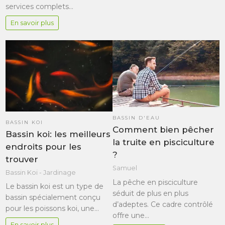
services complets…
En savoir plus
BASSIN D'EAU
BASSIN KOI
Comment bien pêcher
Bassin koi: les meilleurs
la truite en pisciculture
endroits pour les
?
trouver
Samuel
Bassin Koi - Jardinage
La pêche en pisciculture
Le bassin koi est un type de
séduit de plus en plus
bassin spécialement conçu
d’adeptes. Ce cadre contrôlé
pour les poissons koi, une…
offre une…
En savoir plus