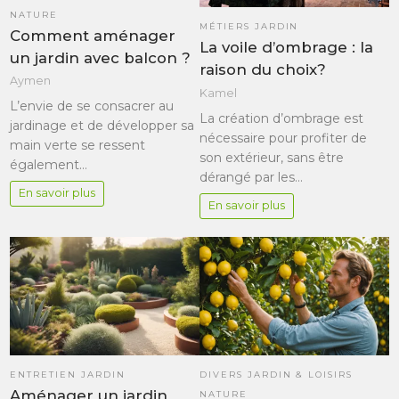
NATURE
MÉTIERS JARDIN
Comment aménager
La voile d’ombrage : la
un jardin avec balcon ?
raison du choix?
Aymen
Kamel
L’envie de se consacrer au
La création d’ombrage est
jardinage et de développer sa
nécessaire pour profiter de
main verte se ressent
son extérieur, sans être
également…
dérangé par les…
En savoir plus
En savoir plus
ENTRETIEN JARDIN
DIVERS JARDIN & LOISIRS
Aménager un jardin
NATURE