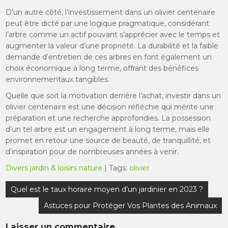
D’un autre côté, l’investissement dans un olivier centenaire
peut être dicté par une logique pragmatique, considérant
l’arbre comme un actif pouvant s’apprécier avec le temps et
augmenter la valeur d’une propriété. La durabilité et la faible
demande d’entretien de ces arbres en font également un
choix économique à long terme, offrant des bénéfices
environnementaux tangibles.
Quelle que soit la motivation derrière l’achat, investir dans un
olivier centenaire est une décision réfléchie qui mérite une
préparation et une recherche approfondies. La possession
d’un tel arbre est un engagement à long terme, mais elle
promet en retour une source de beauté, de tranquillité, et
d’inspiration pour de nombreuses années à venir.
Divers jardin & loisirs nature
| Tags:
olivier
Navigation
Quel est le taux horaire moyen d’un jardinier en 2023 ?
de
Astuces pour Protéger Vos Plantes des Animaux
l’article
Laisser un commentaire