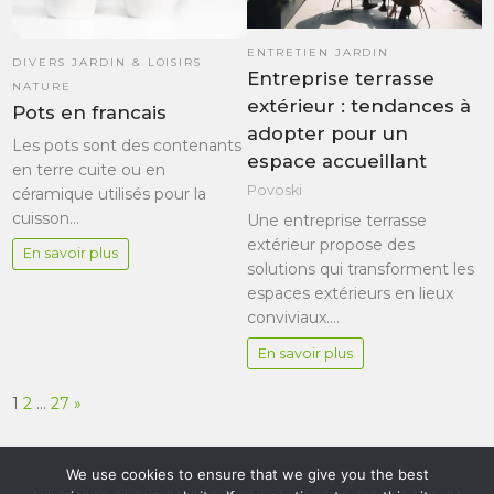
ENTRETIEN JARDIN
DIVERS JARDIN & LOISIRS
Entreprise terrasse
NATURE
extérieur : tendances à
Pots en francais
adopter pour un
Les pots sont des contenants
espace accueillant
en terre cuite ou en
Povoski
céramique utilisés pour la
cuisson…
Une entreprise terrasse
extérieur propose des
En savoir plus
solutions qui transforment les
espaces extérieurs en lieux
conviviaux.…
En savoir plus
Page:
Next
1
2
…
27
»
We use cookies to ensure that we give you the best