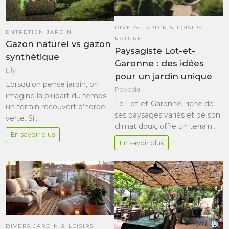
DIVERS JARDIN & LOISIRS
ENTRETIEN JARDIN
NATURE
Gazon naturel vs gazon
Paysagiste Lot-et-
synthétique
Garonne : des idées
Lily
pour un jardin unique
Lorsqu’on pense jardin, on
Povoski
imagine la plupart du temps
Le Lot-et-Garonne, riche de
un terrain recouvert d’herbe
ses paysages variés et de son
verte. Si…
climat doux, offre un terrain…
En savoir plus
En savoir plus
DIVERS JARDIN & LOISIRS