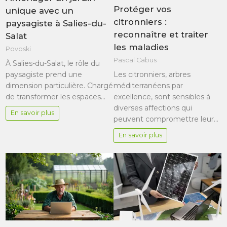
Protéger vos
unique avec un
citronniers :
paysagiste à Salies-du-
reconnaître et traiter
Salat
les maladies
Povoski
Pascal Cabus
À Salies-du-Salat, le rôle du
paysagiste prend une
Les citronniers, arbres
dimension particulière. Chargé
méditerranéens par
de transformer les espaces…
excellence, sont sensibles à
diverses affections qui
En savoir plus
peuvent compromettre leur…
En savoir plus