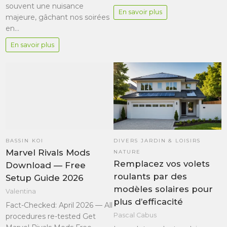
souvent une nuisance
En savoir plus
majeure, gâchant nos soirées
en…
En savoir plus
BASSIN KOI
DIVERS JARDIN & LOISIRS
Marvel Rivals Mods
NATURE
Remplacez vos volets
Download — Free
roulants par des
Setup Guide 2026
modèles solaires pour
Valentina
plus d’efficacité
Fact-Checked: April 2026 — All
Pascal Cabus
procedures re-tested Get