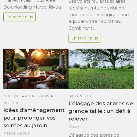
Marvel Rivals Mods Free
Les volets roulants solaires
Downloading Marvel Rivals…
représentent une solution
moderne et écologique pour
En savoir plus
équiper votre habitation.
Combinant…
En savoir plus
DIVERS JARDIN & LOISIRS
BASSIN KOI
L’élagage des arbres de
NATURE
Idées d’aménagement
grande taille : un défi à
pour prolonger vos
relever
soirées au jardin
Zozo
Pascal Cabus
L’élagage des arbres de