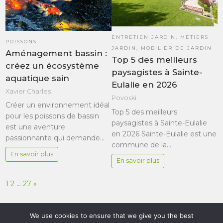
ENTRETIEN JARDIN
,
MÉTIERS
POISSONS
JARDIN
,
MOBILIER DE JARDIN
Aménagement bassin :
Top 5 des meilleurs
créez un écosystème
paysagistes à Sainte-
aquatique sain
Eulalie en 2026
Xavier Charles
Povoski
Créer un environnement idéal
Top 5 des meilleurs
pour les poissons de bassin
paysagistes à Sainte-Eulalie
est une aventure
en 2026 Sainte-Eulalie est une
passionnante qui demande…
commune de la…
En savoir plus
En savoir plus
Page:
Next
1
2
…
27
»
We use cookies to ensure that we give you the best