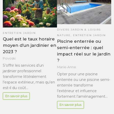
DIVERS JARDIN & LOISIRS
ENTRETIEN JARDIN
NATURE
,
ENTRETIEN JARDIN
Quel est le taux horaire
Piscine enterrée ou
moyen d’un jardinier en
semi-enterrée : quel
2023 ?
impact réel sur le jardin
Povoski
?
S’offrir les services d’un
Marie-Anne
jardinier professionnel
Opter pour une piscine
transforme littéralement
enterrée ou une piscine semi-
l’espace extérieur, mais qu’en
enterrée transforme
est-il du coût…
l’extérieur et influence
En savoir plus
fortement l’aménagement…
En savoir plus