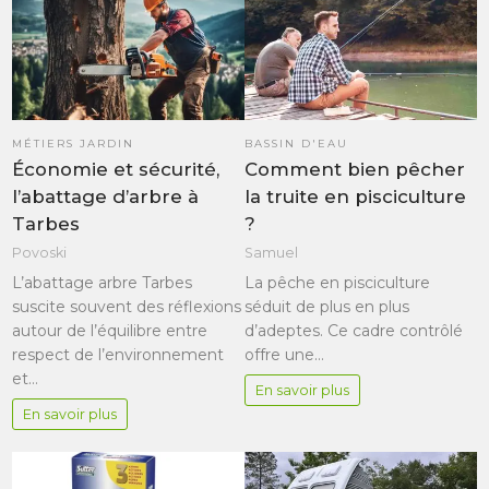
MÉTIERS JARDIN
BASSIN D'EAU
Économie et sécurité,
Comment bien pêcher
l’abattage d’arbre à
la truite en pisciculture
Tarbes
?
Povoski
Samuel
L’abattage arbre Tarbes
La pêche en pisciculture
suscite souvent des réflexions
séduit de plus en plus
autour de l’équilibre entre
d’adeptes. Ce cadre contrôlé
respect de l’environnement
offre une…
et…
En savoir plus
En savoir plus