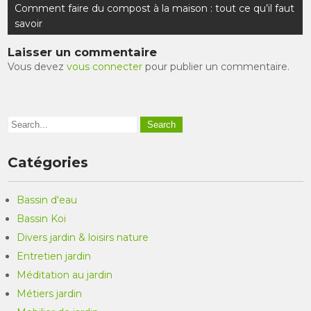
de
Comment faire du compost à la maison : tout ce qu’il faut
l’article
savoir
Laisser un commentaire
Vous devez
vous connecter
pour publier un commentaire.
Catégories
Bassin d'eau
Bassin Koi
Divers jardin & loisirs nature
Entretien jardin
Méditation au jardin
Métiers jardin