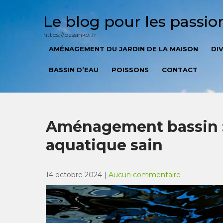
Skip
to
Le blog pour les passi
content
https://bassinkoi.fr
AMÉNAGEMENT DU JARDIN DE LA MAISON
DI
BASSIN D’EAU
POISSONS
CONTACT
Aménagement bassin :
aquatique sain
14 octobre 2024
|
Aucun commentaire