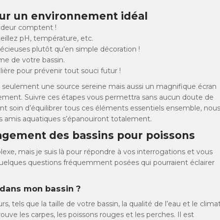
ur un environnement idéal
ndeur comptent !
veillez pH, température, etc.
cieuses plutôt qu’en simple décoration !
me de votre bassin.
ère pour prévenir tout souci futur !
 seulement une source sereine mais aussi un magnifique écran
nement. Suivre ces étapes vous permettra sans aucun doute de
ant soin d’équilibrer tous ces éléments essentiels ensemble, nou
ts amis aquatiques s’épanouiront totalement.
nagement des bassins pour poissons
xe, mais je suis là pour répondre à vos interrogations et vous
 quelques questions fréquemment posées qui pourraient éclairer
 dans mon bassin ?
, tels que la taille de votre bassin, la qualité de l’eau et le clima
ouve les carpes, les poissons rouges et les perches. Il est