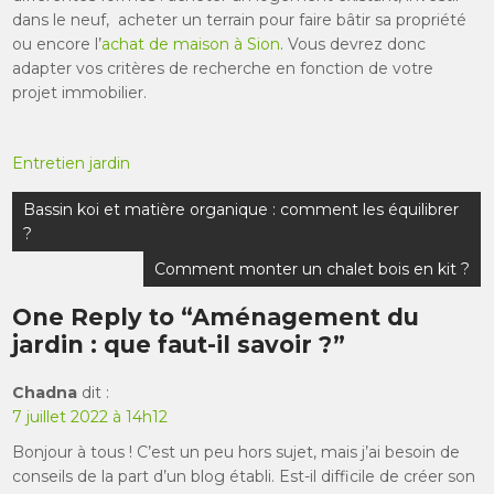
dans le neuf, acheter un terrain pour faire bâtir sa propriété
ou encore l’
achat de maison à Sion
. Vous devrez donc
adapter vos critères de recherche en fonction de votre
projet immobilier.
Entretien jardin
Navigation
Bassin koi et matière organique : comment les équilibrer
de
?
l’article
Comment monter un chalet bois en kit ?
One Reply to “Aménagement du
jardin : que faut-il savoir ?”
Chadna
dit :
7 juillet 2022 à 14h12
Bonjour à tous ! C’est un peu hors sujet, mais j’ai besoin de
conseils de la part d’un blog établi. Est-il difficile de créer son