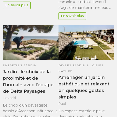
complexe, surtout lorsqu’il
En savoir plus
s’agit de maintenir une eau…
En savoir plus
ENTRETIEN JARDIN
DIVERS JARDIN & LOISIRS
Jardin : le choix de la
NATURE
Aménager un jardin
proximité et de
esthétique et relaxant
l’humain avec l’équipe
en quelques gestes
de Delta Paysages
simples
Povoski
Paul
Le choix d’un paysagiste
bassin d’Arcachon influence le
Un espace extérieur peut
style, l’entretien et la valeur
devenir un véritable lieu