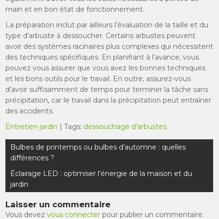
main et en bon état de fonctionnement.
La préparation inclut par ailleurs l’évaluation de la taille et du
type d’arbuste à dessoucher. Certains arbustes peuvent
avoir des systèmes racinaires plus complexes qui nécessitent
des techniques spécifiques. En planifiant à l’avance, vous
pouvez vous assurer que vous avez les bonnes techniques
et les bons outils pour le travail. En outre, assurez-vous
d’avoir suffisamment de temps pour terminer la tâche sans
précipitation, car le travail dans la précipitation peut entraîner
des accidents.
Entretien jardin
| Tags:
dessouchage d'arbustes
Navigation
Bulbes de printemps ou bulbes d’automne : quelles
de
différences ?
l’article
Éclairage LED : optimiser l’énergie de la maison et du
jardin
Laisser un commentaire
Vous devez
vous connecter
pour publier un commentaire.