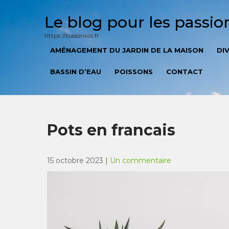
Skip
to
Le blog pour les passi
content
https://bassinkoi.fr
AMÉNAGEMENT DU JARDIN DE LA MAISON
DI
BASSIN D’EAU
POISSONS
CONTACT
Pots en francais
15 octobre 2023
|
Un commentaire