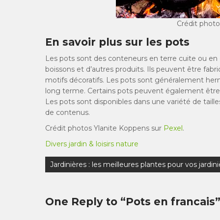
Crédit phot
En savoir plus sur les pots
Les pots sont des conteneurs en terre cuite ou en 
boissons et d’autres produits. Ils peuvent être fabr
motifs décoratifs. Les pots sont généralement herm
long terme. Certains pots peuvent également être ut
Les pots sont disponibles dans une variété de taill
de contenus.
Crédit photos Ylanite Koppens sur
Pexel
.
Divers jardin & loisirs nature
Navigation
Jardinières : les meilleures plantes pour vos jardin
de
l’article
One Reply to “Pots en francais