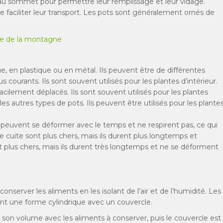
au sommet pour permettre leur remplissage et leur vidage.
 faciliter leur transport. Les pots sont généralement ornés de
rme de la montagne
 en plastique ou en métal. Ils peuvent être de différentes
s courants. Ils sont souvent utilisés pour les plantes d’intérieur.
acilement déplacés. Ils sont souvent utilisés pour les plantes
es autres types de pots. Ils peuvent être utilisés pour les plante
s peuvent se déformer avec le temps et ne respirent pas, ce qui
e cuite sont plus chers, mais ils durent plus longtemps et
 plus chers, mais ils durent très longtemps et ne se déforment
server les aliments en les isolant de l’air et de l’humidité. Les
nt une forme cylindrique avec un couvercle.
 son volume avec les aliments à conserver, puis le couvercle est