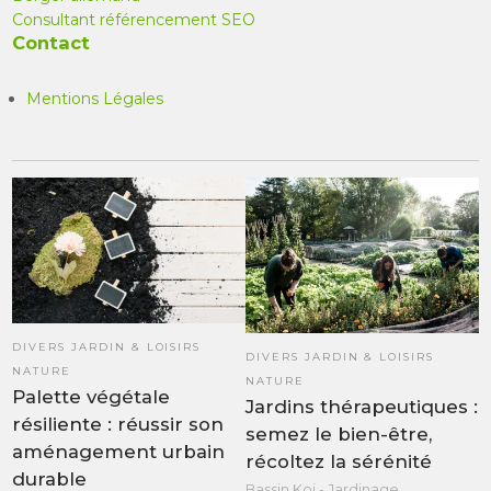
Consultant référencement SEO
Contact
Mentions Légales
DIVERS JARDIN & LOISIRS
DIVERS JARDIN & LOISIRS
NATURE
NATURE
Palette végétale
Jardins thérapeutiques :
résiliente : réussir son
semez le bien-être,
aménagement urbain
récoltez la sérénité
durable
Bassin Koi - Jardinage