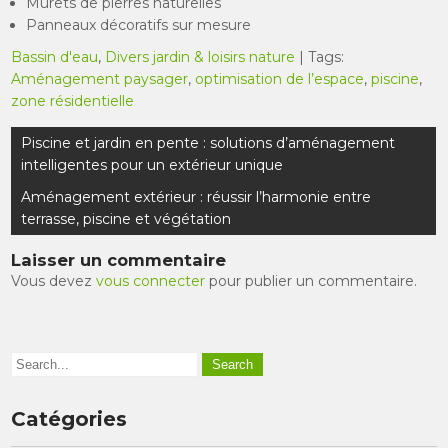
Murets de pierres naturelles
Panneaux décoratifs sur mesure
Bassin d'eau
,
Divers jardin & loisirs nature
| Tags:
Aménagement paysager
,
optimisation de l’espace
,
piscine
,
zone résidentielle
Navigation
Piscine et jardin en pente : solutions d’aménagement
de
intelligentes pour un extérieur unique
l’article
Aménagement extérieur : réussir l’harmonie entre
terrasse, piscine et végétation
Laisser un commentaire
Vous devez
vous connecter
pour publier un commentaire.
Catégories