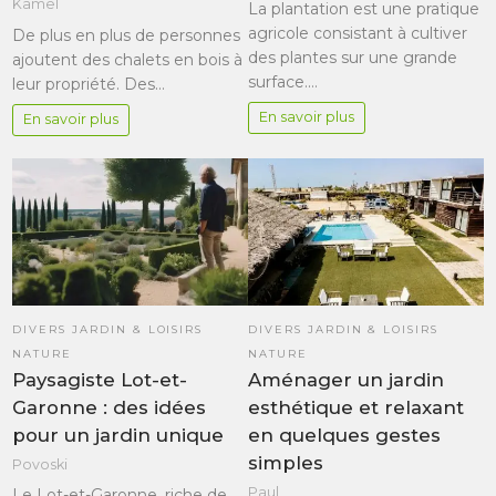
Kamel
La plantation est une pratique
agricole consistant à cultiver
De plus en plus de personnes
des plantes sur une grande
ajoutent des chalets en bois à
surface.…
leur propriété. Des…
En savoir plus
En savoir plus
DIVERS JARDIN & LOISIRS
DIVERS JARDIN & LOISIRS
NATURE
NATURE
Paysagiste Lot-et-
Aménager un jardin
Garonne : des idées
esthétique et relaxant
pour un jardin unique
en quelques gestes
simples
Povoski
Paul
Le Lot-et-Garonne, riche de