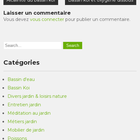
Alcalinité du bassin koi
Bassin koi et oxygène dissous
de
Laisser un commentaire
l’article
Vous devez
vous connecter
pour publier un commentaire.
Catégories
Bassin d'eau
Bassin Koi
Divers jardin & loisirs nature
Entretien jardin
Méditation au jardin
Métiers jardin
Mobilier de jardin
Poissons