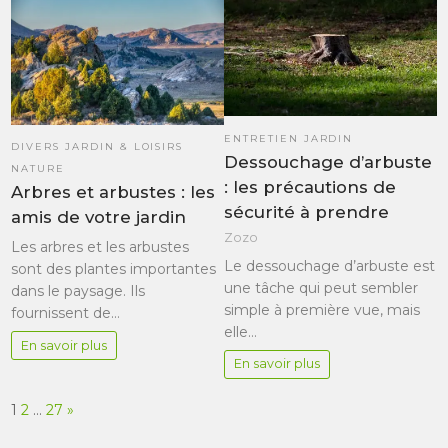
ENTRETIEN JARDIN
DIVERS JARDIN & LOISIRS
Dessouchage d’arbuste
NATURE
: les précautions de
Arbres et arbustes : les
sécurité à prendre
amis de votre jardin
Zozo
Les arbres et les arbustes
Le dessouchage d’arbuste est
sont des plantes importantes
une tâche qui peut sembler
dans le paysage. Ils
simple à première vue, mais
fournissent de…
elle…
En savoir plus
En savoir plus
Page:
Next
1
2
…
27
»