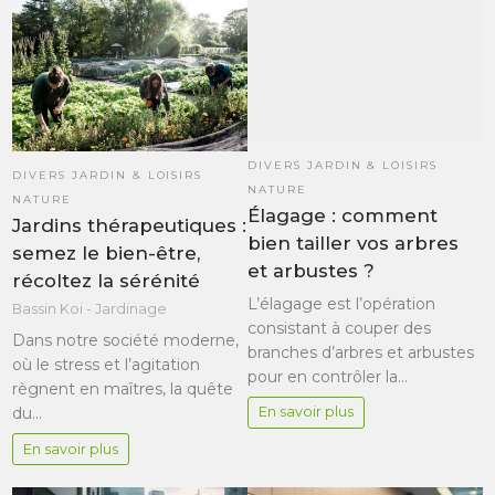
DIVERS JARDIN & LOISIRS
DIVERS JARDIN & LOISIRS
NATURE
NATURE
Élagage : comment
Jardins thérapeutiques :
bien tailler vos arbres
semez le bien-être,
et arbustes ?
récoltez la sérénité
L’élagage est l’opération
Bassin Koi - Jardinage
consistant à couper des
Dans notre société moderne,
branches d’arbres et arbustes
où le stress et l’agitation
pour en contrôler la…
règnent en maîtres, la quête
du…
En savoir plus
En savoir plus