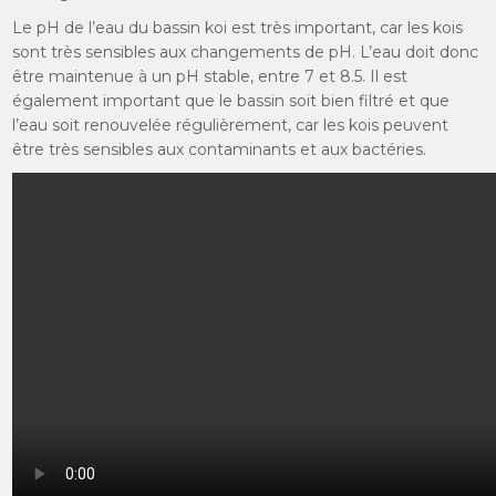
Le pH de l’eau du bassin koi est très important, car les kois
sont très sensibles aux changements de pH. L’eau doit donc
être maintenue à un pH stable, entre 7 et 8.5. Il est
également important que le bassin soit bien filtré et que
l’eau soit renouvelée régulièrement, car les kois peuvent
être très sensibles aux contaminants et aux bactéries.