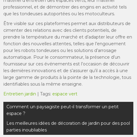
matériel d’entretien des espaces verts, leur matériel
professionnel, et de démontrer des engins en activité tels
que les tondeuses autoportées ou les motoculteurs.
Être visible sur ces plateformes permet aux distributeurs de
cimenter des relations avec des clients potentiels, de
prendre la température du marché et d’adapter leur offre en
fonction des nouvelles attentes, telles que l’engouement
pour les robots tondeuses ou les solutions d’arrosage
automatique. Pour le consommateur, la présence d’un
fournisseur sur ces événements est l’occasion de découvrir
les dernières innovations et de s’assurer qu’il a accès à une
large gamme de produits à la pointe de la technologie, tous
identifiables sous la même enseigne.
Entretien jardin
| Tags:
espace vert
Navigation
Comment un paysagiste peut-il transformer un petit
de
espace ?
l’article
Les meilleures idées de décoration de jardin pour des pool
parties inoubliables