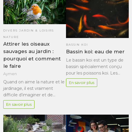
DIVERS JARDIN & LOISIRS
NATURE
Attirer les oiseaux
BASSIN KOI
sauvages au jardin :
Bassin koi: eau de mer
pourquoi et comment
Le bassin koi est un type de
le faire
bassin spécialement conçu
pour les poissons koi. Les…
Aymen
Quand on aime la nature et le
En savoir plus
jardinage, il est vraiment
difficile d’imaginer et de…
En savoir plus