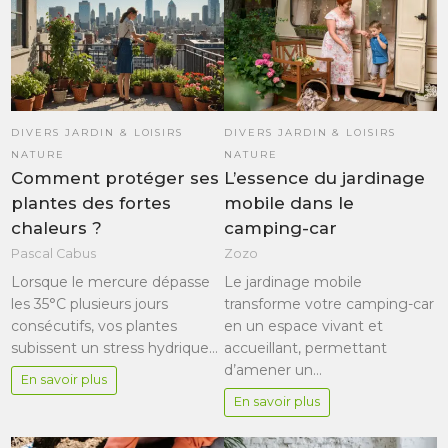
DIVERS JARDIN & LOISIRS
DIVERS JARDIN & LOISIRS
NATURE
NATURE
Comment protéger ses
L’essence du jardinage
plantes des fortes
mobile dans le
chaleurs ?
camping-car
Pascal Cabus
Zozo
Lorsque le mercure dépasse
Le jardinage mobile
les 35°C plusieurs jours
transforme votre camping-car
consécutifs, vos plantes
en un espace vivant et
subissent un stress hydrique…
accueillant, permettant
d’amener un…
En savoir plus
En savoir plus