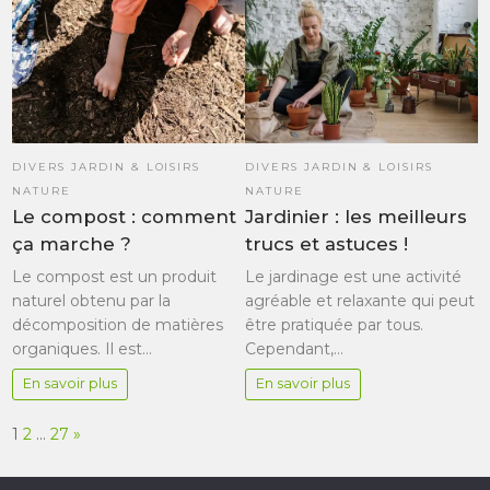
DIVERS JARDIN & LOISIRS
DIVERS JARDIN & LOISIRS
NATURE
NATURE
Le compost : comment
Jardinier : les meilleurs
ça marche ?
trucs et astuces !
Le compost est un produit
Le jardinage est une activité
naturel obtenu par la
agréable et relaxante qui peut
décomposition de matières
être pratiquée par tous.
organiques. Il est…
Cependant,…
En savoir plus
En savoir plus
Page:
Next
1
2
…
27
»