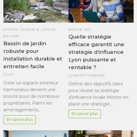
DIVERS JARDIN & LOISIRS
BASSIN KOI
Quelle stratégie
NATURE
Bassin de jardin
efficace garantit une
robuste pour
stratégie d’influence
installation durable et
Lyon puissante et
entretien facile
rentable ?
Zozo
Lysandre Vesperal
Créer un espace extérieur
Définir des objectifs clairs
harmonieux devient une
pour réussir sa stratégie
priorité pour de nombreux
d’influence locale Mettre en
propriétaires. Parmi les
place une stratégie…
aménagements…
En savoir plus
En savoir plus