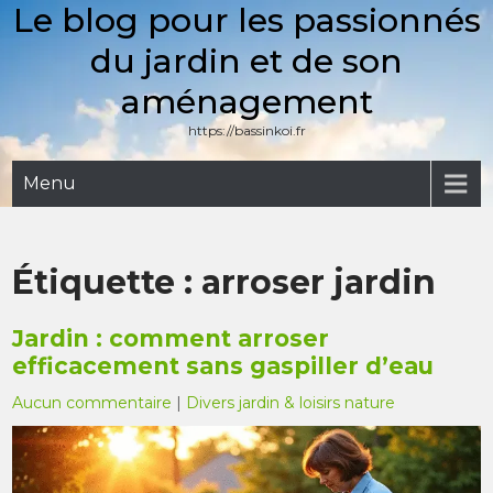
Le blog pour les passionnés
Skip
to
du jardin et de son
content
aménagement
https://bassinkoi.fr
Menu
Étiquette :
arroser jardin
Jardin : comment arroser
efficacement sans gaspiller d’eau
Aucun commentaire
|
Divers jardin & loisirs nature