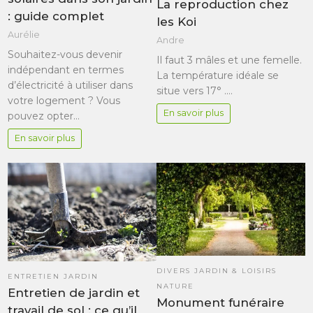
La reproduction chez
: guide complet
les Koi
Aurélie
Andre
Souhaitez-vous devenir
Il faut 3 mâles et une femelle.
indépendant en termes
La température idéale se
d’électricité à utiliser dans
situe vers 17° .…
votre logement ? Vous
En savoir plus
pouvez opter…
En savoir plus
DIVERS JARDIN & LOISIRS
ENTRETIEN JARDIN
NATURE
Entretien de jardin et
Monument funéraire
travail de sol : ce qu’il