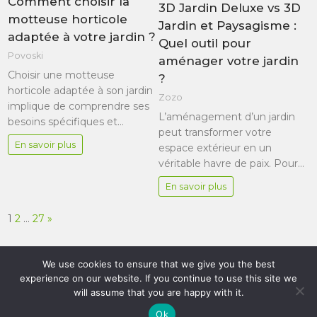
Comment choisir la
3D Jardin Deluxe vs 3D
motteuse horticole
Jardin et Paysagisme :
adaptée à votre jardin ?
Quel outil pour
Povoski
aménager votre jardin
Choisir une motteuse
?
horticole adaptée à son jardin
Zozo
implique de comprendre ses
L’aménagement d’un jardin
besoins spécifiques et…
peut transformer votre
En savoir plus
espace extérieur en un
véritable havre de paix. Pour…
En savoir plus
Page:
Next
1
2
…
27
»
We use cookies to ensure that we give you the best
experience on our website. If you continue to use this site we
will assume that you are happy with it.
Le blog pour les passionnés du jardin et de son
Ok