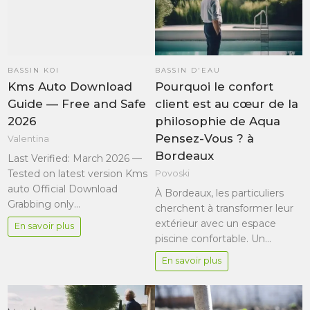
BASSIN KOI
BASSIN D'EAU
Kms Auto Download
Pourquoi le confort
Guide — Free and Safe
client est au cœur de la
2026
philosophie de Aqua
Pensez-Vous ? à
Valentina
Bordeaux
Last Verified: March 2026 —
Tested on latest version Kms
Povoski
auto Official Download
À Bordeaux, les particuliers
Grabbing only…
cherchent à transformer leur
extérieur avec un espace
En savoir plus
piscine confortable. Un…
En savoir plus