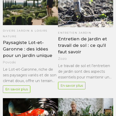
DIVERS JARDIN & LOISIRS
ENTRETIEN JARDIN
NATURE
Entretien de jardin et
Paysagiste Lot-et-
travail de sol : ce qu’il
Garonne : des idées
faut savoir
pour un jardin unique
Zozo
Povoski
Le travail de sol et l’entretien
Le Lot-et-Garonne, riche de
de jardin sont des aspects
ses paysages variés et de son
essentiels pour maintenir un…
climat doux, offre un terrain…
En savoir plus
En savoir plus