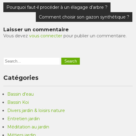
Navigation
Pourquoi faut-il procéder à un élagage d’arbre ?
de
Comment choisir son gazon synthétique ?
l’article
Laisser un commentaire
Vous devez
vous connecter
pour publier un commentaire.
Catégories
Bassin d'eau
Bassin Koi
Divers jardin & loisirs nature
Entretien jardin
Méditation au jardin
Métiers jardin