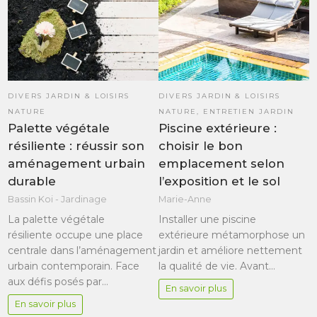
DIVERS JARDIN & LOISIRS
DIVERS JARDIN & LOISIRS
NATURE
NATURE
,
ENTRETIEN JARDIN
Palette végétale
Piscine extérieure :
résiliente : réussir son
choisir le bon
aménagement urbain
emplacement selon
durable
l’exposition et le sol
Bassin Koi - Jardinage
Marie-Anne
La palette végétale
Installer une piscine
résiliente occupe une place
extérieure métamorphose un
centrale dans l’aménagement
jardin et améliore nettement
urbain contemporain. Face
la qualité de vie. Avant…
aux défis posés par…
En savoir plus
En savoir plus