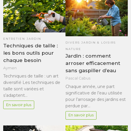
ENTRETIEN JARDIN
DIVERS JARDIN & LOISIRS
Techniques de taille :
NATURE
les bons outils pour
Jardin : comment
chaque besoin
arroser efficacement
Aymen
sans gaspiller d’eau
Techniques de taille : un art
Pascal Cabus
diversifié Les techniques de
Chaque année, une part
taille sont variées et
significative de l’eau utilisée
s’adaptent…
pour l’arrosage des jardins est
En savoir plus
perdue par…
En savoir plus