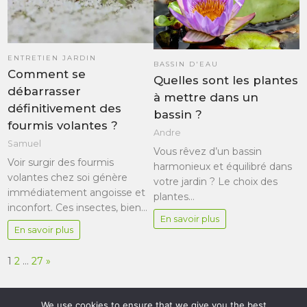
ENTRETIEN JARDIN
BASSIN D'EAU
Comment se
Quelles sont les plantes
débarrasser
à mettre dans un
définitivement des
bassin ?
fourmis volantes ?
Andre
Samuel
Vous rêvez d’un bassin
Voir surgir des fourmis
harmonieux et équilibré dans
volantes chez soi génère
votre jardin ? Le choix des
immédiatement angoisse et
plantes…
inconfort. Ces insectes, bien…
En savoir plus
En savoir plus
Page:
Next
1
2
…
27
»
We use cookies to ensure that we give you the best