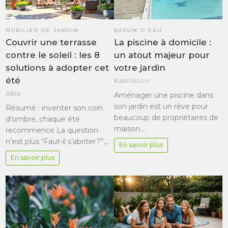
MOBILIER DE JARDIN
BASSIN D'EAU
Couvrir une terrasse
La piscine à domicile :
contre le soleil : les 8
un atout majeur pour
solutions à adopter cet
votre jardin
été
Kael Ricco
Alba
Aménager une piscine dans
son jardin est un rêve pour
Résumé : inventer son coin
beaucoup de propriétaires de
d’ombre, chaque été
maison.…
recommence La question
n’est plus “Faut-il s’abriter ?”,…
En savoir plus
En savoir plus