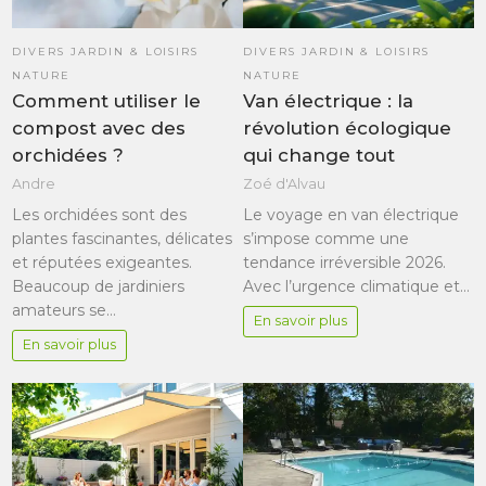
DIVERS JARDIN & LOISIRS
DIVERS JARDIN & LOISIRS
NATURE
NATURE
Comment utiliser le
Van électrique : la
compost avec des
révolution écologique
orchidées ?
qui change tout
Andre
Zoé d'Alvau
Les orchidées sont des
Le voyage en van électrique
plantes fascinantes, délicates
s’impose comme une
et réputées exigeantes.
tendance irréversible 2026.
Beaucoup de jardiniers
Avec l’urgence climatique et…
amateurs se…
En savoir plus
En savoir plus