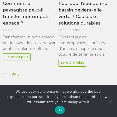
Comment un
Pourquoi l’eau de mon
paysagiste peut-il
bassin devient-elle
transformer un petit
verte ? Causes et
espace ?
solutions durables
Zozo
Jean Etienne
Transformer un petit espace
Dans les jardins
en un havre de paix verdoyant
contemporains, la présence
peut sembler un défi de…
d’un bassin apporte une
touche de sérénité et un…
En savoir plus
En savoir plus
Page:
Next
1
2
…
27
»
We use cookies to ensure that we give you the best
experience on our website. If you continue to use this site we
will assume that you are happy with it.
Le blog pour les passionnés du jardin et de son
Ok
aménagement 2026 . Powered by WordPress