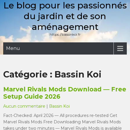
Le blog pour les passionnés
Skip
to
du jardin et de son
content
aménagement
https://bassinkoi.fr
Menu
Catégorie :
Bassin Koi
Marvel Rivals Mods Download — Free
Setup Guide 2026
Aucun commentaire
|
Bassin Koi
Fact-Checked: April 2026 — All procedures re-tested Get
Marvel Rivals Mods Free Downloading Marvel Rivals Mods
takes under two minutes — Marvel Rivals Mods is available