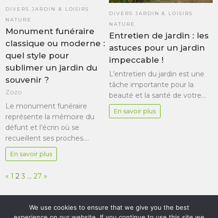
DIVERS JARDIN & LOISIRS
DIVERS JARDIN & LOISIRS
NATURE
NATURE
Monument funéraire
Entretien de jardin : les
classique ou moderne :
astuces pour un jardin
quel style pour
impeccable !
sublimer un jardin du
L’entretien du jardin est une
souvenir ?
tâche importante pour la
Zozo
beauté et la santé de votre…
Le monument funéraire
En savoir plus
représente la mémoire du
défunt et l’écrin où se
recueillent ses proches.…
En savoir plus
Page:
Previous
Next
«
1
2
3
…
27
»
We use cookies to ensure that we give you the best
experience on our website. If you continue to use this site we