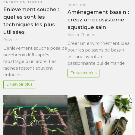
ENTRETIEN JARDIN
POISSONS
Enlèvement souche :
Aménagement bassin :
quelles sont les
créez un écosystème
techniques les plus
aquatique sain
utilisées
Xavier Charles
Povoski
Créer un environnement idéal
L’enlèvement souche pose de
pour les poissons de bassin
nombreux défis après
est une aventure
l’abattage d’un arbre. Les
passionnante qui demande…
racines restent souvent
En savoir plus
enfouies…
En savoir plus