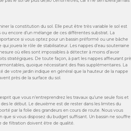
e pas le sol de plus de,60 centimètres, car il ne semblera jamais
er la constitution du sol. Elle peut être très variable le sol est
ers ou encore d’un mélange de ces différentes substrat. La
importance si vous optez pour un bassin préformé ou une bâche
qui jouera le rôle de stabilisateur. Les nappes d’eau souterraine
mesure où elles sont impossibles à détecter à moins d’avoir
oits stratégiques. De toute façon, à part les nappes affleurant pr
urmontables, quoique nécessitant des frais supplémentaires. La
é de votre jardin indique en général que la hauteur de la nappe
vent près de la surface du sol.
’esprit que vous n’entreprendrez les travaux qu’une seule fois et
u des le début. Le deuxième est de rester dans les limites du
orté par la folie des grandeurs en cours de route. Nous vous
in que si vous disposez du budget suffisant. Un bassin ne souffre
de filtration doivent être de qualité.