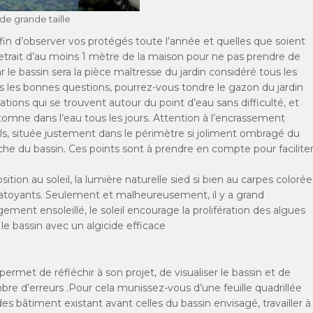
 de grande taille
afin d’observer vos protégés toute l’année et quelles que soient
 retrait d’au moins 1 mètre de la maison pour ne pas prendre de
 le bassin sera la pièce maîtresse du jardin considéré tous les
ous les bonnes questions, pourrez-vous tondre le gazon du jardin
antations qui se trouvent autour du point d’eau sans difficulté, et
omne dans l’eau tous les jours. Attention à l’encrassement
ls, située justement dans le périmètre si joliment ombragé du
bâche du bassin. Ces points sont à prendre en compte pour facilite
sition au soleil, la lumière naturelle sied si bien au carpes colorée
chatoyants. Seulement et malheureusement, il y a grand
gement ensoleillé, le soleil encourage la prolifération des algues
 le bassin avec un algicide efficace
permet de réfléchir à son projet, de visualiser le bassin et de
ombre d’erreurs .Pour cela munissez-vous d’une feuille quadrillée
 bâtiment existant avant celles du bassin envisagé, travailler à