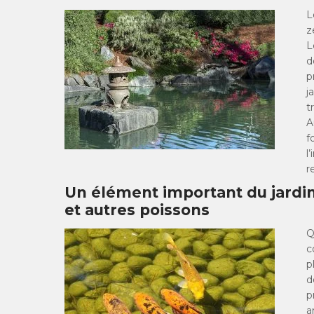
L
z
L
d
p
j
t
A
f
l
r
Un élément important du jardin
et autres poissons
Q
c
p
d
p
a