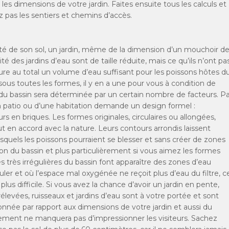
et les dimensions de votre jardin. Faites ensuite tous les calculs et
z pas les sentiers et chemins d’accès.
lité de son sol, un jardin, même de la dimension d’un mouchoir d
é des jardins d’eau sont de taille réduite, mais ce qu’ils n’ont pa
sure au total un volume d’eau suffisant pour les poissons hôtes d
sous toutes les formes, il y en a une pour vous à condition de
du bassin sera déterminée par un certain nombre de facteurs. Pa
un patio ou d’une habitation demande un design formel :
s en briques. Les formes originales, circulaires ou allongées,
t en accord avec la nature. Leurs contours arrondis laissent
lesquels les poissons pourraient se blesser et sans créer de zones
ion du bassin et plus particulièrement si vous aimez les formes
s très irrégulières du bassin font apparaître des zones d’eau
er et où l’espace mal oxygénée ne reçoit plus d’eau du filtre, c
us difficile. Si vous avez la chance d’avoir un jardin en pente,
élevées, ruisseaux et jardins d’eau sont à votre portée et sont
tionnée par rapport aux dimensions de votre jardin et aussi du
vement ne manquera pas d’impressionner les visiteurs. Sachez