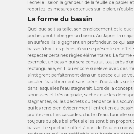
l’échelle : selon la grandeur de la feuille de papier 
reportez les mesures obtenues sur le plan, n’oublie
La forme du bassin
Quel que soit sa taille, son emplacement et la qua
poche, peut héberger un bassin. Au Japon, la majorit
en surface, ils le gagnent en profondeur, ce qui as
bassin à koi. Les pièces d’eau se présente en effet 
respecter certaines règles élémentaires. La forme 
exemple, un bassin qui sera construit tout près d’
rectangulaire, en L ou encore surélevé avec des mur
s’intègrent parfaitement dans un espace qui se veu
circuler l’eau librement sans créer d’obstacles sur 
dans lesquelles l’eau stagnerait. Lors de la concept
sinueuses et très originale, sachez que les découpe
stagnantes, où les déchets ou tendance à s’accumul
qui les rend bien évidemment l’entretien du bassin pl
profitez-en. Les cascades, chute d’eau, tonnelle sur
toujours du plus bel effet si elles sont bien propor
bassin. Le spectacle offert à part de l’eau en mou