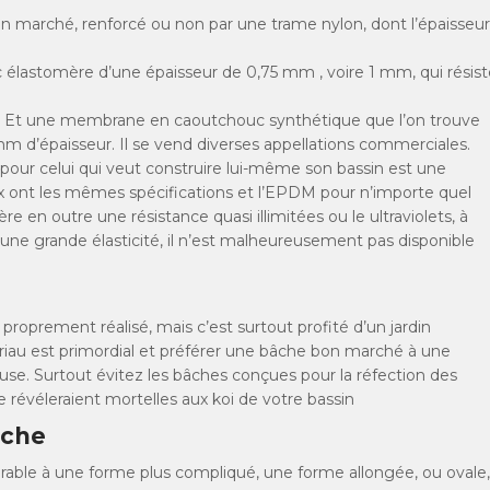
on marché, renforcé ou non par une trame nylon, dont l’épaisseur
 élastomère d’une épaisseur de 0,75 mm , voire 1 mm, qui résist
 Et une membrane en caoutchouc synthétique que l’on trouve
 d’épaisseur. Il se vend diverses appellations commerciales.
our celui qui veut construire lui-même son bassin est une
aux ont les mêmes spécifications et l’EPDM pour n’importe quel
re en outre une résistance quasi illimitées ou le ultraviolets, à
’une grande élasticité, il n’est malheureusement pas disponible
 proprement réalisé, mais c’est surtout profité d’un jardin
riau est primordial et préférer une bâche bon marché à une
use. Surtout évitez les bâches conçues pour la réfection des
e révéleraient mortelles aux koi de votre bassin
âche
rable à une forme plus compliqué, une forme allongée, ou ovale,