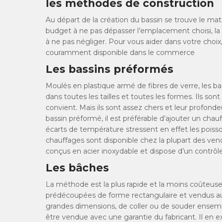
les méthodes de construction
Au départ de la création du bassin se trouve le maté
budget à ne pas dépasser l’emplacement choisi, la 
à ne pas négliger. Pour vous aider dans votre choi
couramment disponible dans le commerce
Les bassins préformés
Moulés en plastique armé de fibres de verre, les bass
dans toutes les tailles et toutes les formes. Ils sont 
convient. Mais ils sont assez chers et leur profonde
bassin préformé, il est préférable d’ajouter un chau
écarts de température stressent en effet les poisso
chauffages sont disponible chez la plupart des vende
conçus en acier inoxydable et dispose d’un contrôle t
Les bâches
La méthode est la plus rapide et la moins coûteuse
prédécoupées de forme rectangulaire et vendus aux m
grandes dimensions, de coller ou de souder ensemb
être vendue avec une garantie du fabricant. Il en ex