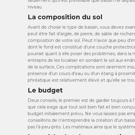
seulement qu’il est préférable que bassin ne dépass
niveau.
La composition du sol
Avant de choisir le type de bassin, vous devez examin
peut être fait d’argile, de pierre, de sable de roch
composition de votre sol. Peut n’avoir que peu d’
dont le fond est constitué d’une couche protectrice 
pourrait quant à elle poser des problèmes, dans la 
entrepris de les localiser en sondant le sol aux endr
de la surface, Ces complications sont rarement ins
présence d’un cours d’eau ou d’un étang à proximit
phréatique est relativement élevé et qu’elle se trou
Le budget
Deux conseils, le premier est de garder toujours à l
que cela exige que tout soit bien fait et bien conç
budget initialement prévu. Ne vous laissez pas emp
conseillons de n’entreprendre la création d’un bass
pas l’à-peu-près. Les matériaux ainsi que le système 