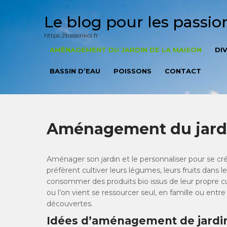
Skip
to
Le blog pour les passi
content
https://bassinkoi.fr
AMÉNAGEMENT DU JARDIN DE LA MAISON
DI
BASSIN D’EAU
POISSONS
CONTACT
Aménagement du jardi
Aménager son jardin et le personnaliser pour se cr
préfèrent cultiver leurs légumes, leurs fruits dans l
consommer des produits bio issus de leur propre cul
ou l’on vient se ressourcer seul, en famille ou entre
découvertes.
Idées d’aménagement de jardi