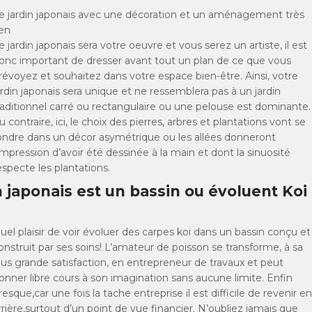
e jardin japonais avec une décoration et un aménagement très
en
e jardin japonais sera votre oeuvre et vous serez un artiste, il est
onc important de dresser avant tout un plan de ce que vous
révoyez et souhaitez dans votre espace bien-être. Ainsi, votre
ardin japonais sera unique et ne ressemblera pas à un jardin
raditionnel carré ou rectangulaire ou une pelouse est dominante.
u contraire, ici, le choix des pierres, arbres et plantations vont se
ondre dans un décor asymétrique ou les allées donneront
’impression d’avoir été dessinée à la main et dont la sinuosité
especte les plantations.
 japonais est un bassin ou évoluent Koi
uel plaisir de voir évoluer des carpes koi dans un bassin conçu et
onstruit par ses soins! L’amateur de poisson se transforme, à sa
lus grande satisfaction, en entrepreneur de travaux et peut
onner libre cours à son imagination sans aucune limite. Enfin
resque,car une fois la tache entreprise il est difficile de revenir en
rrière,surtout d’un point de vue financier. N’oubliez jamais que