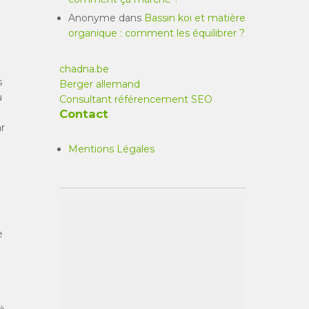
Anonyme
dans
Bassin koi et matière
organique : comment les équilibrer ?
e
chadna.be
s
Berger allemand
u
Consultant référencement SEO
Contact
r
Mentions Légales
e