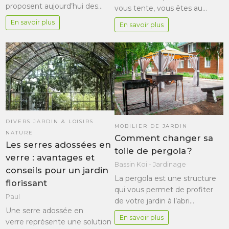
proposent aujourd’hui des…
vous tente, vous êtes au…
En savoir plus
En savoir plus
DIVERS JARDIN & LOISIRS
MOBILIER DE JARDIN
NATURE
Comment changer sa
Les serres adossées en
toile de pergola ?
verre : avantages et
Bassin Koi - Jardinage
conseils pour un jardin
La pergola est une structure
florissant
qui vous permet de profiter
Paul
de votre jardin à l’abri…
Une serre adossée en
En savoir plus
verre représente une solution