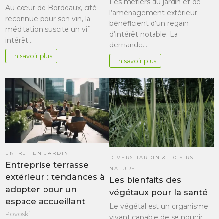
Les métiers du jardin et de
Au cœur de Bordeaux, cité
l’aménagement extérieur
reconnue pour son vin, la
bénéficient d’un regain
méditation suscite un vif
d’intérêt notable. La
intérêt…
demande…
En savoir plus
En savoir plus
ENTRETIEN JARDIN
DIVERS JARDIN & LOISIRS
Entreprise terrasse
NATURE
extérieur : tendances à
Les bienfaits des
adopter pour un
végétaux pour la santé
espace accueillant
Le végétal est un organisme
Povoski
vivant capable de se nourrir