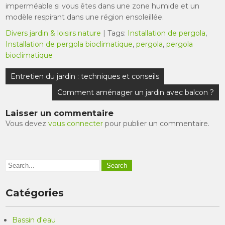
imperméable si vous êtes dans une zone humide et un
modèle respirant dans une région ensoleillée.
Divers jardin & loisirs nature
| Tags:
Installation de pergola
,
Installation de pergola bioclimatique
,
pergola
,
pergola
bioclimatique
Navigation
Entretien du jardin : techniques et conseils
de
Comment aménager un jardin avec balcon ?
l’article
Laisser un commentaire
Vous devez
vous connecter
pour publier un commentaire.
Catégories
Bassin d'eau