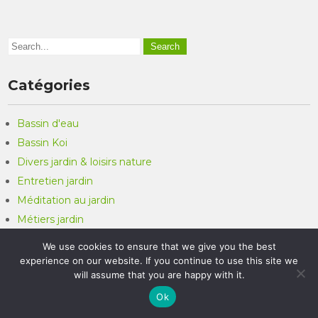
Catégories
Bassin d'eau
Bassin Koi
Divers jardin & loisirs nature
Entretien jardin
Méditation au jardin
Métiers jardin
Mobilier de jardin
We use cookies to ensure that we give you the best
Poissons
experience on our website. If you continue to use this site we
will assume that you are happy with it.
Articles récents
Ok