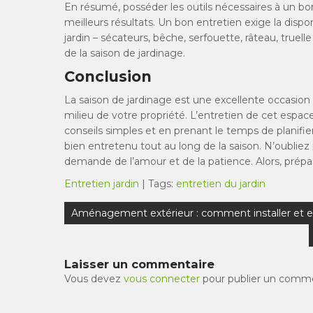
En résumé, posséder les outils nécessaires à un b
meilleurs résultats. Un bon entretien exige la dispo
jardin – sécateurs, bêche, serfouette, râteau, truel
de la saison de jardinage.
Conclusion
La saison de jardinage est une excellente occasion d
milieu de votre propriété. L’entretien de cet espa
conseils simples et en prenant le temps de planifier
bien entretenu tout au long de la saison. N’oubliez p
demande de l’amour et de la patience. Alors, prépar
Entretien jardin
| Tags:
entretien du jardin
Navigation
Aménagement extérieur : comment installer et ent
de
l’article
Laisser un commentaire
Vous devez
vous connecter
pour publier un comme