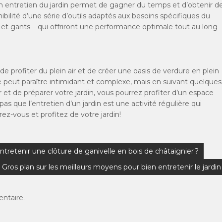
on entretien du jardin permet de gagner du temps et d’obtenir d
nibilité d’une série d’outils adaptés aux besoins spécifiques du
le et gants – qui offriront une performance optimale tout au long
e profiter du plein air et de créer une oasis de verdure en plein
ce peut paraître intimidant et complexe, mais en suivant quelques
 et de préparer votre jardin, vous pourrez profiter d’un espace
as que l’entretien d’un jardin est une activité régulière qui
ez-vous et profitez de votre jardin!
retenir une clôture de ganivelle en bois de châtaignier ?
Gros plan sur les meilleurs moyens pour bien entretenir le jardin
ntaire.