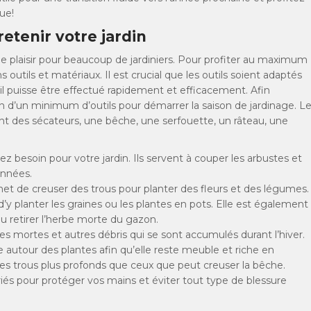
ue!
etenir votre jardin
de plaisir pour beaucoup de jardiniers. Pour profiter au maximum
outils et matériaux. Il est crucial que les outils soient adaptés
ail puisse être effectué rapidement et efficacement. Afin
n d’un minimum d’outils pour démarrer la saison de jardinage. L
nt des sécateurs, une bêche, une serfouette, un râteau, une
z besoin pour votre jardin. Ils servent à couper les arbustes et
données.
et de creuser des trous pour planter des fleurs et des légumes.
 d’y planter les graines ou les plantes en pots. Elle est également
u retirer l’herbe morte du gazon.
les mortes et autres débris qui se sont accumulés durant l’hiver.
e autour des plantes afin qu’elle reste meuble et riche en
s trous plus profonds que ceux que peut creuser la bêche.
priés pour protéger vos mains et éviter tout type de blessure