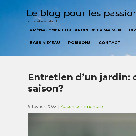
Skip
to
Le blog pour les passi
content
https://bassinkoi.fr
AMÉNAGEMENT DU JARDIN DE LA MAISON
DI
BASSIN D’EAU
POISSONS
CONTACT
Entretien d’un jardin
saison?
9 février 2023
|
Aucun commentaire