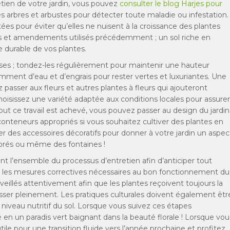
retien de votre jardin, vous pouvez
consulter le blog Harjes pour
les arbres et arbustes pour détecter toute maladie ou infestation.
es pour éviter qu’elles ne nuisent à la croissance des plantes
rais et amendements utilisés précédemment ; un sol riche en
e durable de vos plantes.
ouses ; tondez-les régulièrement pour maintenir une hauteur
amment d’eau et d’engrais pour rester vertes et luxuriantes. Une
passer aux fleurs et autres plantes à fleurs qui ajouteront
hoisissez une variété adaptée aux conditions locales pour assurer
out ce travail est achevé, vous pouvez passer au design du jardin 
 conteneurs appropriés si vous souhaitez cultiver des plantes en
r des accessoires décoratifs pour donner à votre jardin un aspec
lorés ou même des fontaines !
ent l’ensemble du processus d’entretien afin d’anticiper tout
es mesures correctives nécessaires au bon fonctionnement du
eillés attentivement afin que les plantes reçoivent toujours la
ser pleinement. Les pratiques culturales doivent également êtr
niveau nutritif du sol. Lorsque vous suivez ces étapes
 en un paradis vert baignant dans la beauté florale ! Lorsque vou
le pour une transition fluide vers l’année prochaine et profitez