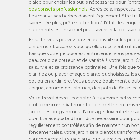
d’aide pour choisir les outils nécessaires pour l’ent
des conseils professionnels
. Après cela, inspectez 
Les mauvaises herbes doivent également être traité
saines. De plus, prêtez attention à l’état des eng
nutriments est essentiel pour favoriser la croissanc
Ensuite, vous pouvez passer au travail sur les pel
uniforme et assurez-vous qu’elles reçoivent suffis
fois que votre pelouse est entretenue, vous pouvez 
beaucoup de couleur et de variété à votre jardin. C
sa survie et sa croissance optimales. Une fois que t
planifiez où placer chaque plante et choisissez les
pot ou en jardinière. Vous pouvez également ajoute
unique, comme des statues, des pots de fleurs co
Votre travail devrait consister à superviser activem
problème immédiatement et de mettre en œuvre l
jardin. Les programmes d’arrosage doivent être surv
quantité adéquate d’humidité nécessaire pour pous
régulièrement contrôlées afin de maintenir un bon 
fondamentales, votre jardin sera bientôt transformé
commencerez la saison suivante, suivez ce guide uti