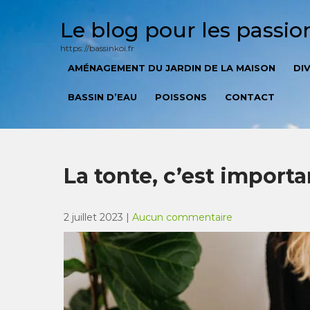
Skip
to
Le blog pour les passi
content
https://bassinkoi.fr
AMÉNAGEMENT DU JARDIN DE LA MAISON
DI
BASSIN D’EAU
POISSONS
CONTACT
La tonte, c’est importa
2 juillet 2023
|
Aucun commentaire