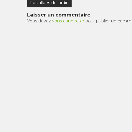
Navigation
Les allées de jardin
de
Laisser un commentaire
l’article
Vous devez
vous connecter
pour publier un comme