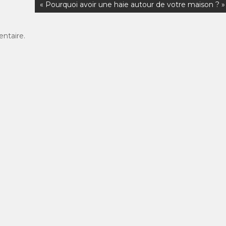
« Pourquoi avoir une haie autour de votre maison ? »
ntaire.