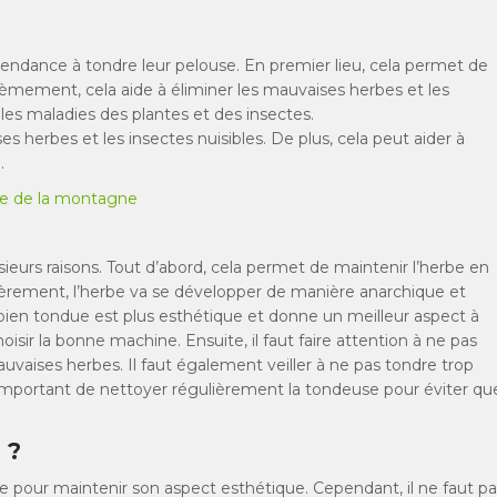
t tendance à tondre leur pelouse. En premier lieu, cela permet de
èmement, cela aide à éliminer les mauvaises herbes et les
 les maladies des plantes et des insectes.
es herbes et les insectes nuisibles. De plus, cela peut aider à
.
rme de la montagne
sieurs raisons. Tout d’abord, cela permet de maintenir l’herbe en
ièrement, l’herbe va se développer de manière anarchique et
se bien tondue est plus esthétique et donne un meilleur aspect à
hoisir la bonne machine. Ensuite, il faut faire attention à ne pas
auvaises herbes. Il faut également veiller à ne pas tondre trop
est important de nettoyer régulièrement la tondeuse pour éviter qu
 ?
e pour maintenir son aspect esthétique. Cependant, il ne faut pa